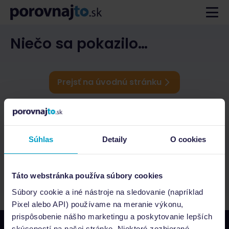
Niečo sa pokazilo…
Prejsť na úvodnú stránku
Súhlas
Detaily
O cookies
Táto webstránka používa súbory cookies
Súbory cookie a iné nástroje na sledovanie (napríklad
Pixel alebo API) používame na meranie výkonu,
prispôsobenie nášho marketingu a poskytovanie lepších
skúseností na našej stránke. Niektoré zozbierané