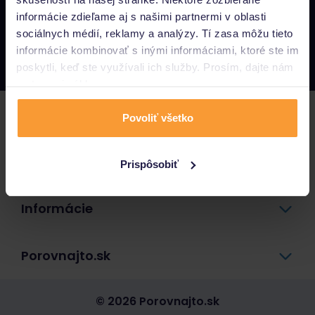
informácie zdieľame aj s našimi partnermi v oblasti
Napíšte nám
sociálnych médií, reklamy a analýzy. Tí zasa môžu tieto
info@porovnajto.sk
informácie kombinovať s inými informáciami, ktoré ste im
Zavolajte nám
0800 400 300
poskytli, keď ste využívali ich služby. Prosím, dajte nám
na to svoj súhlas.
Poistenie
Povoliť všetko
Pôžičky a úvery
Prispôsobiť
Informácie
Porovnajto.sk
© 2026 Porovnajto.sk