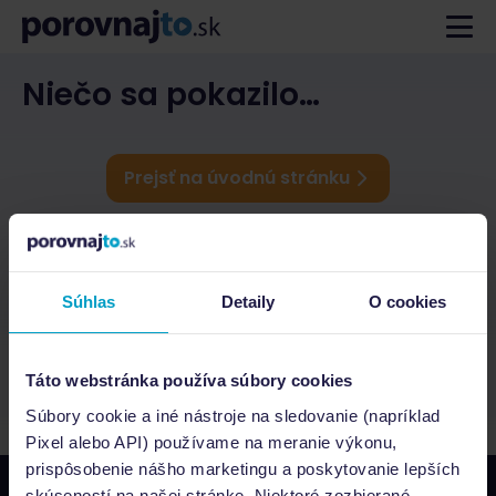
Niečo sa pokazilo…
Prejsť na úvodnú stránku
Súhlas
Detaily
O cookies
Táto webstránka používa súbory cookies
Súbory cookie a iné nástroje na sledovanie (napríklad
Pixel alebo API) používame na meranie výkonu,
prispôsobenie nášho marketingu a poskytovanie lepších
skúseností na našej stránke. Niektoré zozbierané