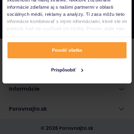
informácie zdieľame aj s našimi partnermi v oblasti
Napíšte nám
sociálnych médií, reklamy a analýzy. Tí zasa môžu tieto
info@porovnajto.sk
informácie kombinovať s inými informáciami, ktoré ste im
Zavolajte nám
0800 400 300
poskytli, keď ste využívali ich služby. Prosím, dajte nám
na to svoj súhlas.
Poistenie
Povoliť všetko
Pôžičky a úvery
Prispôsobiť
Informácie
Porovnajto.sk
© 2026 Porovnajto.sk