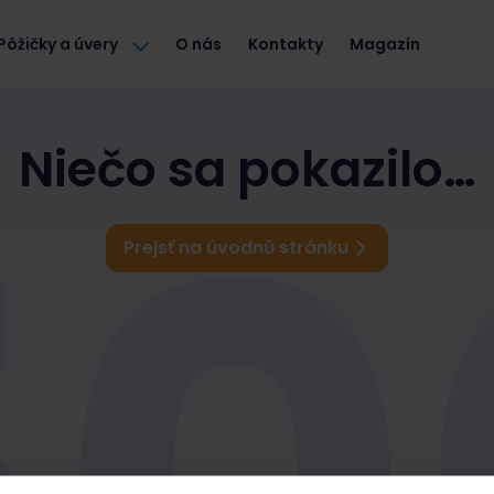
Pôžičky a úvery
O nás
Kontakty
Magazín
Niečo sa pokazilo…
Prejsť na úvodnú stránku