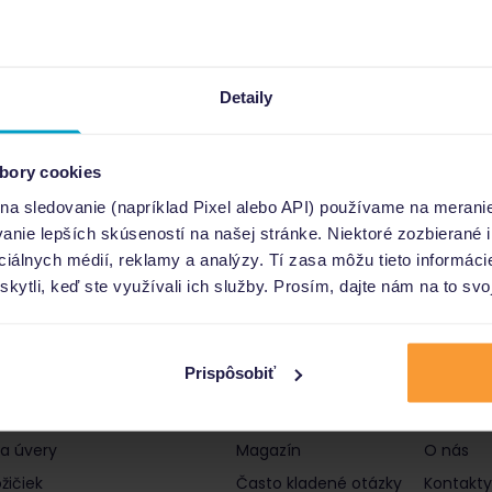
Detaily
bory cookies
 na sledovanie (napríklad Pixel alebo API) používame na merani
nie lepších skúseností na našej stránke. Niektoré zozbierané i
ociálnych médií, reklamy a analýzy. Tí zasa môžu tieto informác
skytli, keď ste využívali ich služby. Prosím, dajte nám na to svo
Prispôsobiť
čky a úvery
Informácie
Poro
 a úvery
Magazín
O nás
žičiek
Často kladené otázky
Kontakty