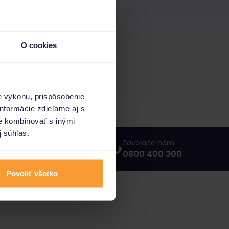
O cookies
e výkonu, prispôsobenie
nformácie zdieľame aj s
ie kombinovať s inými
j súhlas.
Napíšte nám
Zavolajte nám
info@porovnajto.sk
0800 400 300
Povoliť všetko
vnajto.sk