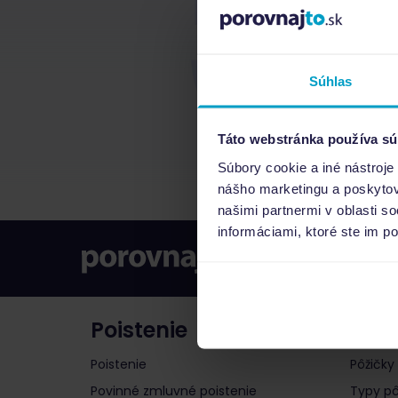
Súhlas
Táto webstránka používa sú
Súbory cookie a iné nástroje
nášho marketingu a poskytova
našimi partnermi v oblasti s
informáciami, ktoré ste im po
Poistenie
Pôži
Poistenie
Pôžičky
Povinné zmluvné poistenie
Typy pô