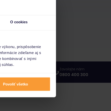
O cookies
e výkonu, prispôsobenie
nformácie zdieľame aj s
ie kombinovať s inými
j súhlas.
Napíšte nám
Zavolajte nám
info@porovnajto.sk
0800 400 300
Povoliť všetko
vnajto.sk