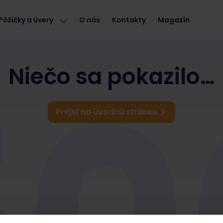
Pôžičky a úvery
O nás
Kontakty
Magazín
Niečo sa pokazilo…
Prejsť na úvodnú stránku