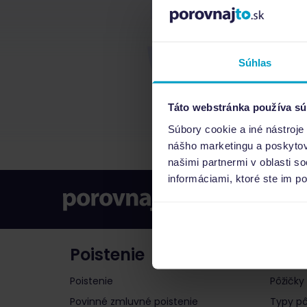
Súhlas
Táto webstránka používa sú
Súbory cookie a iné nástroje
nášho marketingu a poskytova
našimi partnermi v oblasti s
informáciami, ktoré ste im po
Poistenie
Pôži
Poistenie
Pôžičky
Povinné zmluvné poistenie
Typy pô