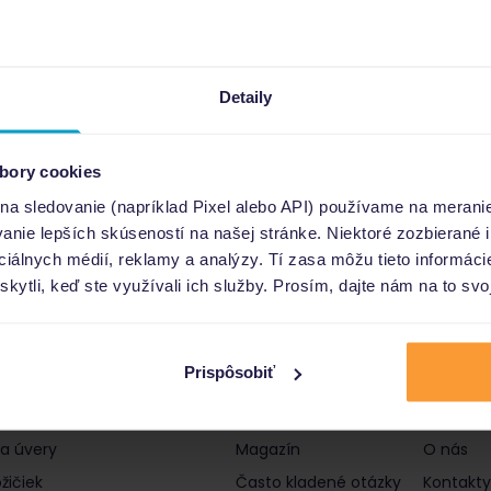
Detaily
bory cookies
 na sledovanie (napríklad Pixel alebo API) používame na merani
nie lepších skúseností na našej stránke. Niektoré zozbierané i
ociálnych médií, reklamy a analýzy. Tí zasa môžu tieto informác
skytli, keď ste využívali ich služby. Prosím, dajte nám na to svo
Prispôsobiť
čky a úvery
Informácie
Poro
 a úvery
Magazín
O nás
žičiek
Často kladené otázky
Kontakty