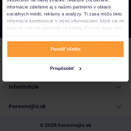
informácie zdieľame aj s našimi partnermi v oblasti
Napíšte nám
sociálnych médií, reklamy a analýzy. Tí zasa môžu tieto
info@porovnajto.sk
informácie kombinovať s inými informáciami, ktoré ste im
Zavolajte nám
0800 400 300
poskytli, keď ste využívali ich služby. Prosím, dajte nám
na to svoj súhlas.
Poistenie
Povoliť všetko
Pôžičky a úvery
Prispôsobiť
Informácie
Porovnajto.sk
© 2026 Porovnajto.sk