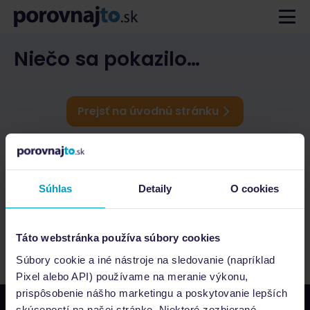
Niečo sa pokazilo…
Prejsť na úvodnú stránku
Súhlas
Detaily
O cookies
Táto webstránka používa súbory cookies
Súbory cookie a iné nástroje na sledovanie (napríklad
Pixel alebo API) používame na meranie výkonu,
prispôsobenie nášho marketingu a poskytovanie lepších
skúseností na našej stránke. Niektoré zozbierané