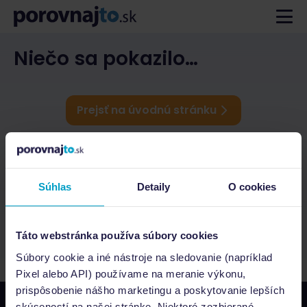
Niečo sa pokazilo…
Prejsť na úvodnú stránku
Súhlas
Detaily
O cookies
Táto webstránka používa súbory cookies
Súbory cookie a iné nástroje na sledovanie (napríklad
Pixel alebo API) používame na meranie výkonu,
prispôsobenie nášho marketingu a poskytovanie lepších
skúseností na našej stránke. Niektoré zozbierané