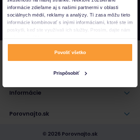
informácie zdieľame aj s našimi partnermi v oblasti
Napíšte nám
sociálnych médií, reklamy a analýzy. Tí zasa môžu tieto
info@porovnajto.sk
informácie kombinovať s inými informáciami, ktoré ste im
Zavolajte nám
0800 400 300
poskytli, keď ste využívali ich služby. Prosím, dajte nám
na to svoj súhlas.
Poistenie
Povoliť všetko
Pôžičky a úvery
Prispôsobiť
Informácie
Porovnajto.sk
© 2026 Porovnajto.sk