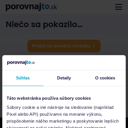
Niečo sa pokazilo…
Prejsť na úvodnú stránku
Súhlas
Detaily
O cookies
Táto webstránka používa súbory cookies
Súbory cookie a iné nástroje na sledovanie (napríklad
Pixel alebo API) používame na meranie výkonu,
prispôsobenie nášho marketingu a poskytovanie lepších
skúseností na našej stránke. Niektoré zozbierané