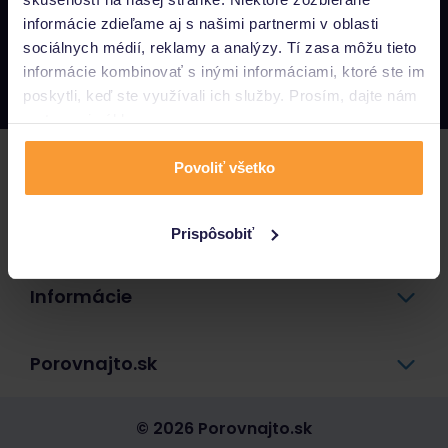
informácie zdieľame aj s našimi partnermi v oblasti
Napíšte nám
sociálnych médií, reklamy a analýzy. Tí zasa môžu tieto
info@porovnajto.sk
informácie kombinovať s inými informáciami, ktoré ste im
Zavolajte nám
0800 400 300
poskytli, keď ste využívali ich služby. Prosím, dajte nám
na to svoj súhlas.
Poistenie
Povoliť všetko
Pôžičky a úvery
Prispôsobiť
Informácie
Porovnajto.sk
© 2026 Porovnajto.sk