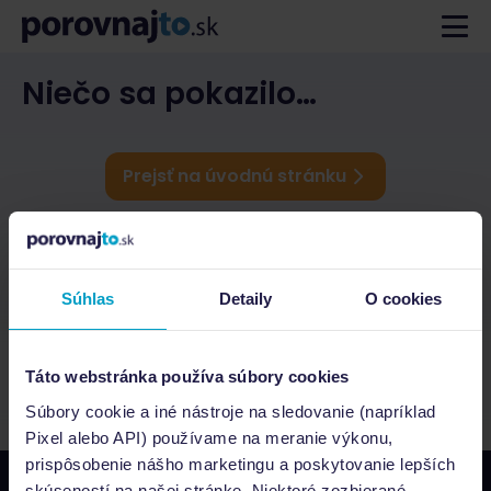
Niečo sa pokazilo…
Prejsť na úvodnú stránku
Súhlas
Detaily
O cookies
Táto webstránka používa súbory cookies
Súbory cookie a iné nástroje na sledovanie (napríklad
Pixel alebo API) používame na meranie výkonu,
prispôsobenie nášho marketingu a poskytovanie lepších
skúseností na našej stránke. Niektoré zozbierané