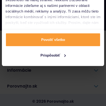
informácie zdieľame aj s našimi partnermi v oblasti
Napíšte nám
sociálnych médií, reklamy a analýzy. Tí zasa môžu tieto
info@porovnajto.sk
informácie kombinovať s inými informáciami, ktoré ste im
Zavolajte nám
0800 400 300
poskytli, keď ste využívali ich služby. Prosím, dajte nám
na to svoj súhlas.
Poistenie
Povoliť všetko
Pôžičky a úvery
Prispôsobiť
Informácie
Porovnajto.sk
© 2026 Porovnajto.sk