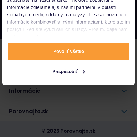
informácie zdieľame aj s našimi partnermi v oblasti
Napíšte nám
sociálnych médií, reklamy a analýzy. Tí zasa môžu tieto
info@porovnajto.sk
informácie kombinovať s inými informáciami, ktoré ste im
Zavolajte nám
0800 400 300
poskytli, keď ste využívali ich služby. Prosím, dajte nám
na to svoj súhlas.
Poistenie
Povoliť všetko
Pôžičky a úvery
Prispôsobiť
Informácie
Porovnajto.sk
© 2026 Porovnajto.sk