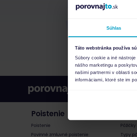
Súhlas
Táto webstránka používa sú
Súbory cookie a iné nástroje
nášho marketingu a poskytova
našimi partnermi v oblasti s
informáciami, ktoré ste im po
Poistenie
Pôži
Poistenie
Pôžičky
Povinné zmluvné poistenie
Typy pô