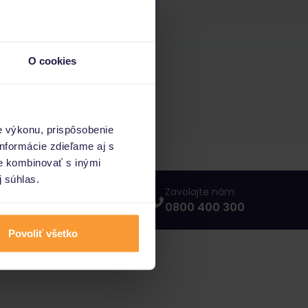
O cookies
e výkonu, prispôsobenie
nformácie zdieľame aj s
ie kombinovať s inými
j súhlas.
Napíšte nám
Zavolajte nám
info@porovnajto.sk
0800 400 300
Povoliť všetko
vnajto.sk