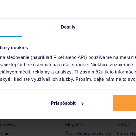
Detaily
bory cookies
 na sledovanie (napríklad Pixel alebo API) používame na merani
nie lepších skúseností na našej stránke. Niektoré zozbierané i
ociálnych médií, reklamy a analýzy. Tí zasa môžu tieto informác
skytli, keď ste využívali ich služby. Prosím, dajte nám na to svo
Prispôsobiť
čky a úvery
Informácie
Poro
 a úvery
Magazín
O nás
žičiek
Často kladené otázky
Kontakty