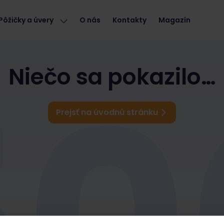
Pôžičky a úvery
O nás
Kontakty
Magazín
Niečo sa pokazilo…
Prejsť na úvodnú stránku