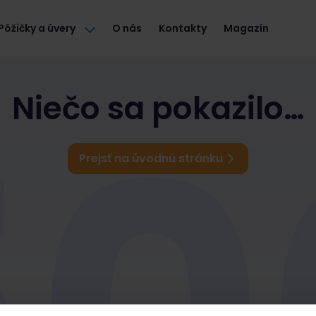
Pôžičky a úvery
O nás
Kontakty
Magazín
Niečo sa pokazilo…
Prejsť na úvodnú stránku