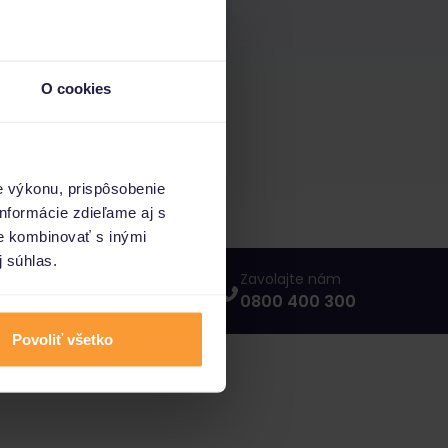
O cookies
e výkonu, prispôsobenie
nformácie zdieľame aj s
ie kombinovať s inými
j súhlas.
Napíšte nám
Zavolajte nám
info@porovnajto.sk
0800 400 300
Povoliť všetko
vnajto.sk