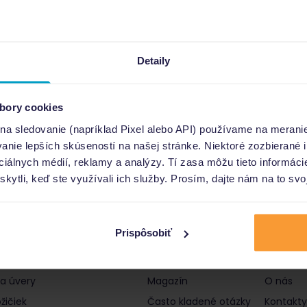
Detaily
bory cookies
 na sledovanie (napríklad Pixel alebo API) používame na merani
nie lepších skúseností na našej stránke. Niektoré zozbierané i
ociálnych médií, reklamy a analýzy. Tí zasa môžu tieto informác
skytli, keď ste využívali ich služby. Prosím, dajte nám na to svo
Prispôsobiť
čky a úvery
Informácie
Poro
 a úvery
Magazín
O nás
žičiek
Často kladené otázky
Kontakty