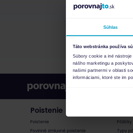
Súhlas
Táto webstránka používa sú
Súbory cookie a iné nástroje
nášho marketingu a poskytova
našimi partnermi v oblasti s
informáciami, ktoré ste im po
Poistenie
Pôži
Poistenie
Pôžičky
Povinné zmluvné poistenie
Typy pô