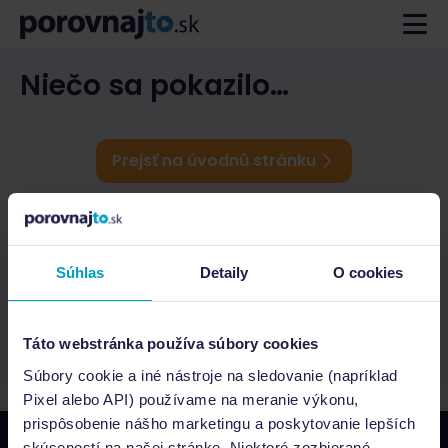
Niečo sa pokazilo…
Prejsť na úvodnú stránku
Súhlas
Detaily
O cookies
Táto webstránka používa súbory cookies
Súbory cookie a iné nástroje na sledovanie (napríklad
Pixel alebo API) používame na meranie výkonu,
prispôsobenie nášho marketingu a poskytovanie lepších
skúseností na našej stránke. Niektoré zozbierané