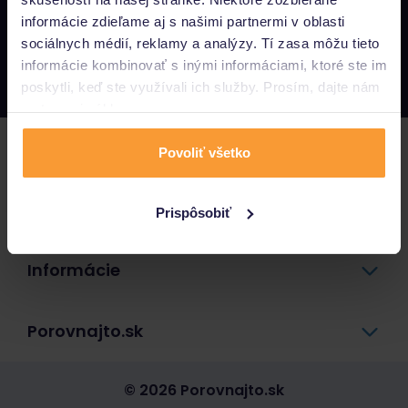
informácie zdieľame aj s našimi partnermi v oblasti
Napíšte nám
sociálnych médií, reklamy a analýzy. Tí zasa môžu tieto
info@porovnajto.sk
informácie kombinovať s inými informáciami, ktoré ste im
Zavolajte nám
0800 400 300
poskytli, keď ste využívali ich služby. Prosím, dajte nám
na to svoj súhlas.
Poistenie
Povoliť všetko
Pôžičky a úvery
Prispôsobiť
Informácie
Porovnajto.sk
© 2026 Porovnajto.sk