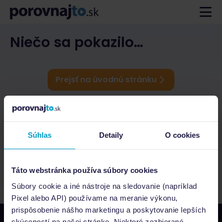
Niečo sa pokazilo…
Prejsť na úvodnú stránku
Súhlas
Detaily
O cookies
Táto webstránka používa súbory cookies
Súbory cookie a iné nástroje na sledovanie (napríklad
Pixel alebo API) používame na meranie výkonu,
prispôsobenie nášho marketingu a poskytovanie lepších
skúseností na našej stránke. Niektoré zozbierané