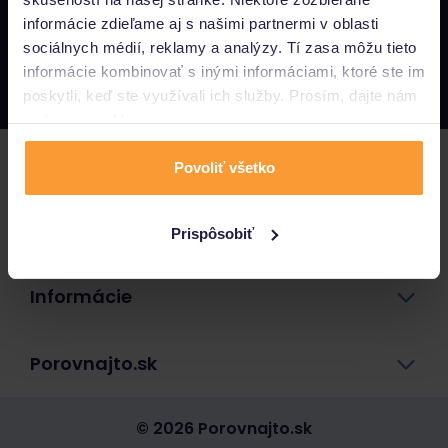
informácie zdieľame aj s našimi partnermi v oblasti
Napíšte nám
sociálnych médií, reklamy a analýzy. Tí zasa môžu tieto
info@porovnajto.sk
informácie kombinovať s inými informáciami, ktoré ste im
Zavolajte nám
0800 400 300
poskytli, keď ste využívali ich služby. Prosím, dajte nám
na to svoj súhlas.
Poistenie
Povoliť všetko
Pôžičky a úvery
Prispôsobiť
Informácie
Porovnajto.sk
© 2026 Porovnajto.sk