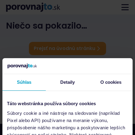
Niečo sa pokazilo…
Prejsť na úvodnú stránku
Súhlas
Detaily
O cookies
Táto webstránka používa súbory cookies
Súbory cookie a iné nástroje na sledovanie (napríklad
Pixel alebo API) používame na meranie výkonu,
prispôsobenie nášho marketingu a poskytovanie lepších
skúseností na našej stránke. Niektoré zozbierané