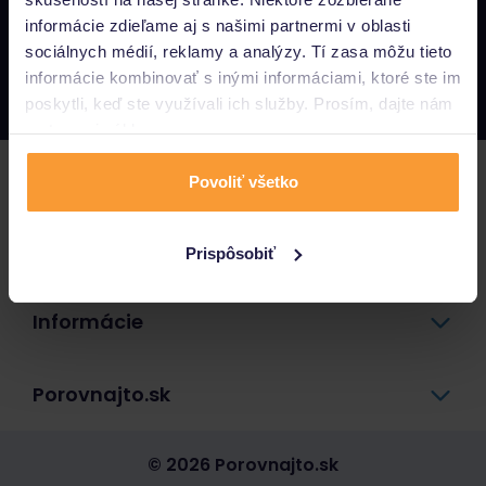
informácie zdieľame aj s našimi partnermi v oblasti
Napíšte nám
sociálnych médií, reklamy a analýzy. Tí zasa môžu tieto
info@porovnajto.sk
informácie kombinovať s inými informáciami, ktoré ste im
Zavolajte nám
0800 400 300
poskytli, keď ste využívali ich služby. Prosím, dajte nám
na to svoj súhlas.
Poistenie
Povoliť všetko
Pôžičky a úvery
Prispôsobiť
Informácie
Porovnajto.sk
© 2026 Porovnajto.sk