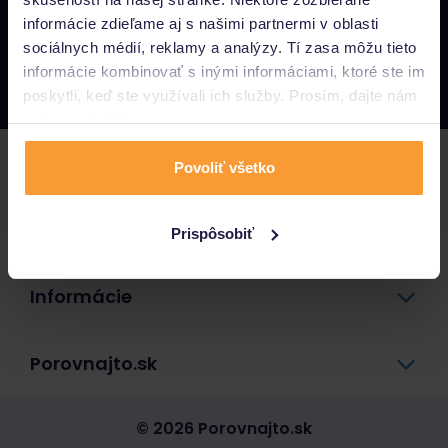
informácie zdieľame aj s našimi partnermi v oblasti
Napíšte nám
sociálnych médií, reklamy a analýzy. Tí zasa môžu tieto
info@porovnajto.sk
informácie kombinovať s inými informáciami, ktoré ste im
Zavolajte nám
0800 400 300
poskytli, keď ste využívali ich služby. Prosím, dajte nám
na to svoj súhlas.
Poistenie
Povoliť všetko
Pôžičky a úvery
Prispôsobiť
Informácie
Porovnajto.sk
© 2026 Porovnajto.sk