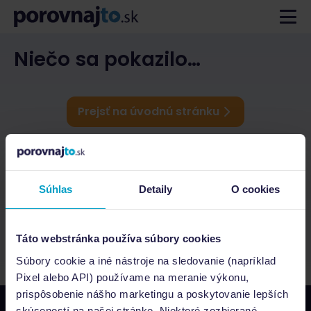
Niečo sa pokazilo…
Prejsť na úvodnú stránku
Súhlas
Detaily
O cookies
Táto webstránka používa súbory cookies
Súbory cookie a iné nástroje na sledovanie (napríklad
Pixel alebo API) používame na meranie výkonu,
prispôsobenie nášho marketingu a poskytovanie lepších
skúseností na našej stránke. Niektoré zozbierané