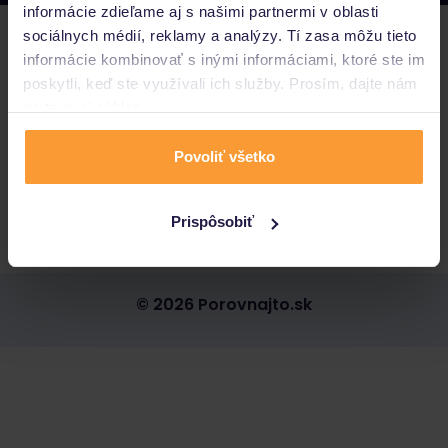
informácie zdieľame aj s našimi partnermi v oblasti
Poistenie
sociálnych médií, reklamy a analýzy. Tí zasa môžu tieto
informácie kombinovať s inými informáciami, ktoré ste im
poskytli, keď ste využívali ich služby. Prosím, dajte nám
Pôžičky a úvery
na to svoj súhlas.
Povoliť všetko
Informácie
Prispôsobiť
Porovnajto.sk
© 2026 Porovnajto.sk