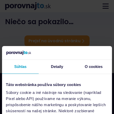
Niečo sa pokazilo…
Prejsť na úvodnú stránku
Súhlas
Detaily
O cookies
Táto webstránka používa súbory cookies
Napíšte nám
Súbory cookie a iné nástroje na sledovanie (napríklad
info@porovnajto.sk
Pixel alebo API) používame na meranie výkonu,
Zavolajte nám
prispôsobenie nášho marketingu a poskytovanie lepších
0800 400 300
skúseností na našej stránke. Niektoré zozbierané