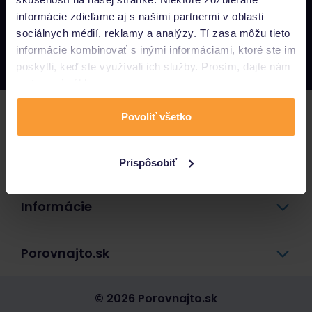
informácie zdieľame aj s našimi partnermi v oblasti
Napíšte nám
sociálnych médií, reklamy a analýzy. Tí zasa môžu tieto
info@porovnajto.sk
informácie kombinovať s inými informáciami, ktoré ste im
Zavolajte nám
0800 400 300
poskytli, keď ste využívali ich služby. Prosím, dajte nám
na to svoj súhlas.
Poistenie
Povoliť všetko
Pôžičky a úvery
Prispôsobiť
Informácie
Porovnajto.sk
© 2026 Porovnajto.sk