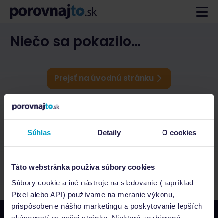
Niečo sa pokazilo…
Prejsť na úvodnú stránku
Súhlas
Detaily
O cookies
Táto webstránka používa súbory cookies
Súbory cookie a iné nástroje na sledovanie (napríklad
Pixel alebo API) používame na meranie výkonu,
prispôsobenie nášho marketingu a poskytovanie lepších
skúseností na našej stránke. Niektoré zozbierané