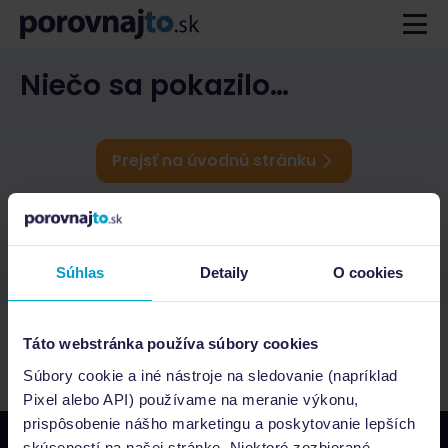
Niečo sa pokazilo…
Prejsť na úvodnú stránku
Súhlas
Detaily
O cookies
Táto webstránka používa súbory cookies
Súbory cookie a iné nástroje na sledovanie (napríklad
Pixel alebo API) používame na meranie výkonu,
prispôsobenie nášho marketingu a poskytovanie lepších
skúseností na našej stránke. Niektoré zozbierané