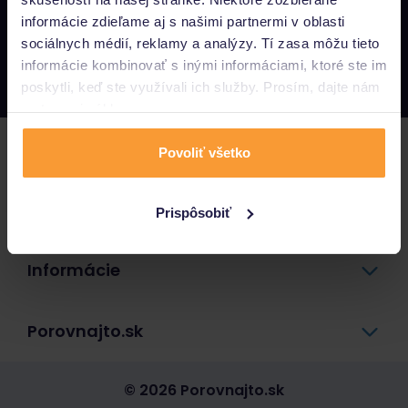
informácie zdieľame aj s našimi partnermi v oblasti
Napíšte nám
sociálnych médií, reklamy a analýzy. Tí zasa môžu tieto
info@porovnajto.sk
informácie kombinovať s inými informáciami, ktoré ste im
Zavolajte nám
0800 400 300
poskytli, keď ste využívali ich služby. Prosím, dajte nám
na to svoj súhlas.
Poistenie
Povoliť všetko
Pôžičky a úvery
Prispôsobiť
Informácie
Porovnajto.sk
© 2026 Porovnajto.sk