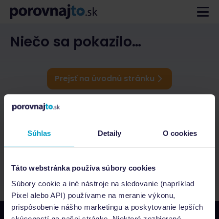
Niečo sa pokazilo…
Prejsť na úvodnú stránku
Súhlas
Detaily
O cookies
Táto webstránka používa súbory cookies
Súbory cookie a iné nástroje na sledovanie (napríklad
Pixel alebo API) používame na meranie výkonu,
prispôsobenie nášho marketingu a poskytovanie lepších
skúseností na našej stránke. Niektoré zozbierané