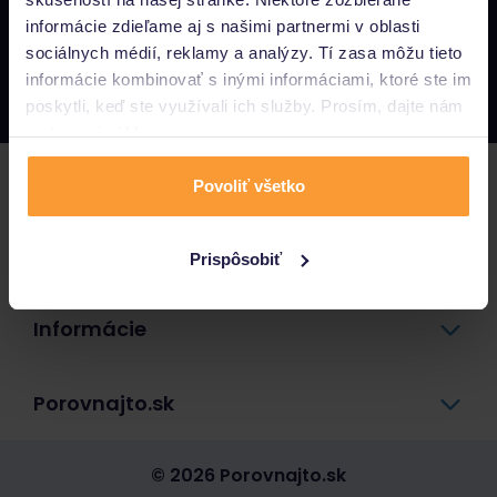
informácie zdieľame aj s našimi partnermi v oblasti
Napíšte nám
sociálnych médií, reklamy a analýzy. Tí zasa môžu tieto
info@porovnajto.sk
informácie kombinovať s inými informáciami, ktoré ste im
Zavolajte nám
0800 400 300
poskytli, keď ste využívali ich služby. Prosím, dajte nám
na to svoj súhlas.
Poistenie
Povoliť všetko
Pôžičky a úvery
Prispôsobiť
Informácie
Porovnajto.sk
© 2026 Porovnajto.sk