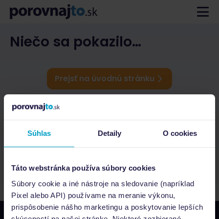
Niečo sa pokazilo…
Prejsť na úvodnú stránku
Súhlas
Detaily
O cookies
Táto webstránka používa súbory cookies
Súbory cookie a iné nástroje na sledovanie (napríklad
Pixel alebo API) používame na meranie výkonu,
prispôsobenie nášho marketingu a poskytovanie lepších
skúseností na našej stránke. Niektoré zozbierané