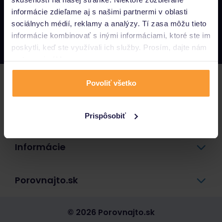
informácie zdieľame aj s našimi partnermi v oblasti
Napíšte nám
sociálnych médií, reklamy a analýzy. Tí zasa môžu tieto
info@porovnajto.sk
informácie kombinovať s inými informáciami, ktoré ste im
Zavolajte nám
0800 400 300
poskytli, keď ste využívali ich služby. Prosím, dajte nám
na to svoj súhlas.
Poistenie
Povoliť všetko
Pôžičky a úvery
Prispôsobiť
Informácie
Porovnajto.sk
© 2026 Porovnajto.sk