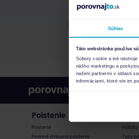
Súhlas
Táto webstránka používa sú
Súbory cookie a iné nástroje
nášho marketingu a poskytova
našimi partnermi v oblasti s
informáciami, ktoré ste im po
Poistenie
Pôži
Poistenie
Pôžičky
Povinné zmluvné poistenie
Typy pô