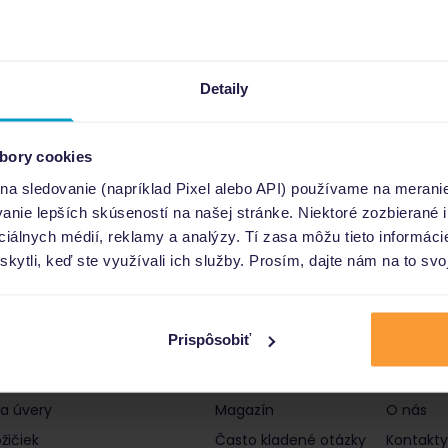
Detaily
bory cookies
 na sledovanie (napríklad Pixel alebo API) používame na merani
nie lepších skúseností na našej stránke. Niektoré zozbierané i
ociálnych médií, reklamy a analýzy. Tí zasa môžu tieto informác
skytli, keď ste využívali ich služby. Prosím, dajte nám na to svo
Prispôsobiť
čky a úvery
Informácie
Poro
 a úvery
Magazín
O nás
žičiek
Často kladené otázky
Kontakty