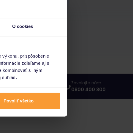
O cookies
e výkonu, prispôsobenie
nformácie zdieľame aj s
ie kombinovať s inými
j súhlas.
Napíšte nám
Zavolajte nám
info@porovnajto.sk
0800 400 300
Povoliť všetko
vnajto.sk