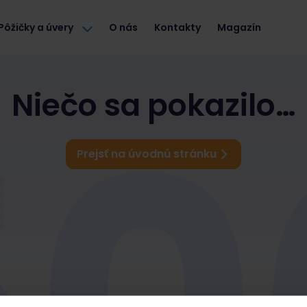
Pôžičky a úvery
O nás
Kontakty
Magazín
Niečo sa pokazilo…
Prejsť na úvodnú stránku