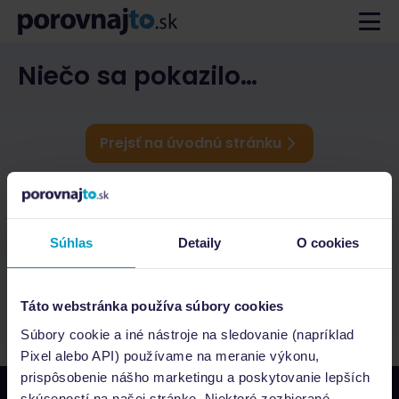
Niečo sa pokazilo…
Prejsť na úvodnú stránku
Súhlas
Detaily
O cookies
Táto webstránka používa súbory cookies
Súbory cookie a iné nástroje na sledovanie (napríklad
Pixel alebo API) používame na meranie výkonu,
prispôsobenie nášho marketingu a poskytovanie lepších
skúseností na našej stránke. Niektoré zozbierané