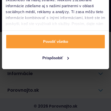
informácie zdieľame aj s našimi partnermi v oblasti
Napíšte nám
sociálnych médií, reklamy a analýzy. Tí zasa môžu tieto
info@porovnajto.sk
informácie kombinovať s inými informáciami, ktoré ste im
Zavolajte nám
0800 400 300
poskytli, keď ste využívali ich služby. Prosím, dajte nám
na to svoj súhlas.
Poistenie
Povoliť všetko
Pôžičky a úvery
Prispôsobiť
Informácie
Porovnajto.sk
© 2026 Porovnajto.sk