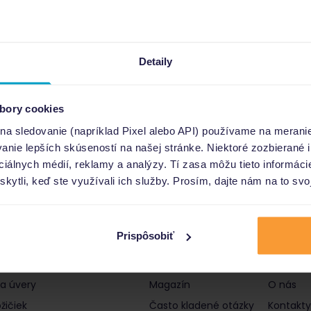
Detaily
bory cookies
 na sledovanie (napríklad Pixel alebo API) používame na merani
nie lepších skúseností na našej stránke. Niektoré zozbierané i
ociálnych médií, reklamy a analýzy. Tí zasa môžu tieto informác
skytli, keď ste využívali ich služby. Prosím, dajte nám na to svo
Prispôsobiť
čky a úvery
Informácie
Poro
 a úvery
Magazín
O nás
žičiek
Často kladené otázky
Kontakty