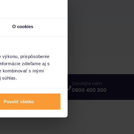
O cookies
e výkonu, prispôsobenie
nformácie zdieľame aj s
ie kombinovať s inými
j súhlas.
Napíšte nám
Zavolajte nám
info@porovnajto.sk
0800 400 300
Povoliť všetko
vnajto.sk