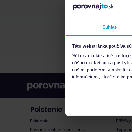
Súhlas
Táto webstránka používa sú
Súbory cookie a iné nástroje
nášho marketingu a poskytova
našimi partnermi v oblasti s
informáciami, ktoré ste im po
Poistenie
Pôži
Poistenie
Pôžičky
Povinné zmluvné poistenie
Typy pô