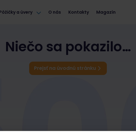
Pôžičky a úvery
O nás
Kontakty
Magazín
Niečo sa pokazilo…
Prejsť na úvodnú stránku