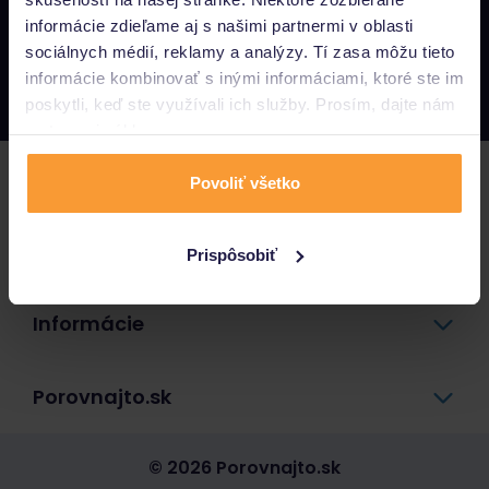
informácie zdieľame aj s našimi partnermi v oblasti
Napíšte nám
sociálnych médií, reklamy a analýzy. Tí zasa môžu tieto
info@porovnajto.sk
informácie kombinovať s inými informáciami, ktoré ste im
Zavolajte nám
0800 400 300
poskytli, keď ste využívali ich služby. Prosím, dajte nám
na to svoj súhlas.
Poistenie
Povoliť všetko
Pôžičky a úvery
Prispôsobiť
Informácie
Porovnajto.sk
© 2026 Porovnajto.sk