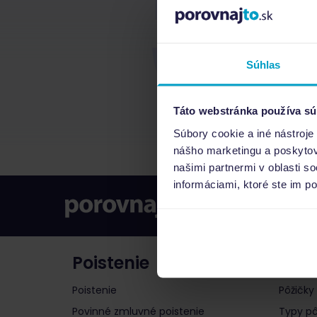
Súhlas
Táto webstránka používa sú
Súbory cookie a iné nástroje
nášho marketingu a poskytova
našimi partnermi v oblasti s
informáciami, ktoré ste im po
Poistenie
Pôži
Poistenie
Pôžičky
Povinné zmluvné poistenie
Typy pô