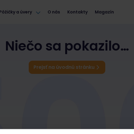
Pôžičky a úvery
O nás
Kontakty
Magazín
Niečo sa pokazilo…
Prejsť na úvodnú stránku