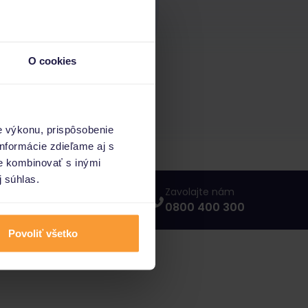
O cookies
e výkonu, prispôsobenie
nformácie zdieľame aj s
ie kombinovať s inými
j súhlas.
Napíšte nám
Zavolajte nám
info@porovnajto.sk
0800 400 300
Povoliť všetko
vnajto.sk