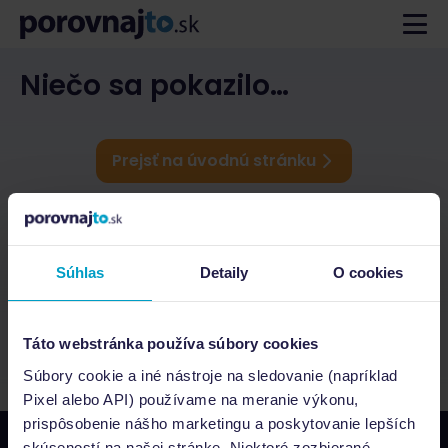
Niečo sa pokazilo…
Prejsť na úvodnú stránku
Súhlas
Detaily
O cookies
Táto webstránka používa súbory cookies
Súbory cookie a iné nástroje na sledovanie (napríklad
Pixel alebo API) používame na meranie výkonu,
prispôsobenie nášho marketingu a poskytovanie lepších
skúseností na našej stránke. Niektoré zozbierané