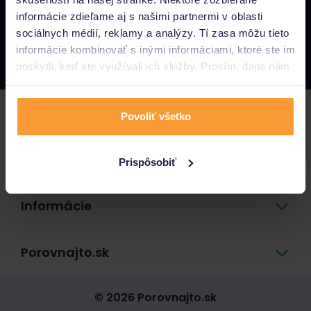
informácie zdieľame aj s našimi partnermi v oblasti
Napíšte nám
sociálnych médií, reklamy a analýzy. Tí zasa môžu tieto
info@porovnajto.sk
informácie kombinovať s inými informáciami, ktoré ste im
Zavolajte nám
0800 400 300
poskytli, keď ste využívali ich služby. Prosím, dajte nám
na to svoj súhlas.
Poistenie
Povoliť všetko
Pôžičky a úvery
Prispôsobiť
Informácie
Porovnajto.sk
© 2026 Porovnajto.sk