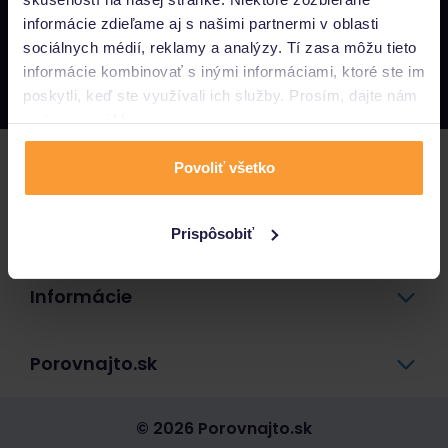
informácie zdieľame aj s našimi partnermi v oblasti
Napíšte nám
sociálnych médií, reklamy a analýzy. Tí zasa môžu tieto
info@porovnajto.sk
informácie kombinovať s inými informáciami, ktoré ste im
Zavolajte nám
0800 400 300
poskytli, keď ste využívali ich služby. Prosím, dajte nám
na to svoj súhlas.
Poistenie
Povoliť všetko
Pôžičky a úvery
Prispôsobiť
Informácie
Porovnajto.sk
© 2026 Porovnajto.sk