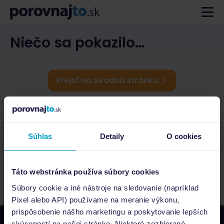
Niečo sa pokazilo…
Prejsť na úvodnú stránku
Súhlas
Detaily
O cookies
Táto webstránka používa súbory cookies
Súbory cookie a iné nástroje na sledovanie (napríklad
Pixel alebo API) používame na meranie výkonu,
prispôsobenie nášho marketingu a poskytovanie lepších
skúseností na našej stránke. Niektoré zozbierané