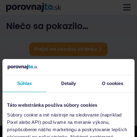
Niečo sa pokazilo…
Prejsť na úvodnú stránku
Súhlas
Detaily
O cookies
Táto webstránka používa súbory cookies
Súbory cookie a iné nástroje na sledovanie (napríklad
Pixel alebo API) používame na meranie výkonu,
prispôsobenie nášho marketingu a poskytovanie lepších
skúseností na našej stránke. Niektoré zozbierané