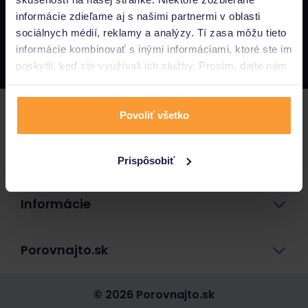
informácie zdieľame aj s našimi partnermi v oblasti
Napíšte nám
sociálnych médií, reklamy a analýzy. Tí zasa môžu tieto
info@porovnajto.sk
informácie kombinovať s inými informáciami, ktoré ste im
Zavolajte nám
0800 400 300
poskytli, keď ste využívali ich služby. Prosím, dajte nám
na to svoj súhlas.
Poistenie
Povoliť všetko
Pôžičky a úvery
Prispôsobiť
Informácie
Porovnajto.sk
© 2026 Porovnajto.sk