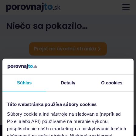
Niečo sa pokazilo…
Prejsť na úvodnú stránku
Súhlas
Detaily
O cookies
Táto webstránka používa súbory cookies
Súbory cookie a iné nástroje na sledovanie (napríklad
Pixel alebo API) používame na meranie výkonu,
prispôsobenie nášho marketingu a poskytovanie lepších
skúseností na našej stránke. Niektoré zozbierané