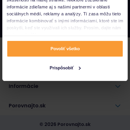
informácie zdieľame aj s našimi partnermi v oblasti
Napíšte nám
sociálnych médií, reklamy a analýzy. Tí zasa môžu tieto
info@porovnajto.sk
informácie kombinovať s inými informáciami, ktoré ste im
Zavolajte nám
0800 400 300
poskytli, keď ste využívali ich služby. Prosím, dajte nám
na to svoj súhlas.
Poistenie
Povoliť všetko
Pôžičky a úvery
Prispôsobiť
Informácie
Porovnajto.sk
© 2026 Porovnajto.sk