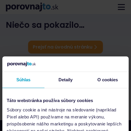
Niečo sa pokazilo…
Prejsť na úvodnú stránku
Súhlas
Detaily
O cookies
Táto webstránka používa súbory cookies
Súbory cookie a iné nástroje na sledovanie (napríklad
Pixel alebo API) používame na meranie výkonu,
prispôsobenie nášho marketingu a poskytovanie lepších
skúseností na našej stránke. Niektoré zozbierané