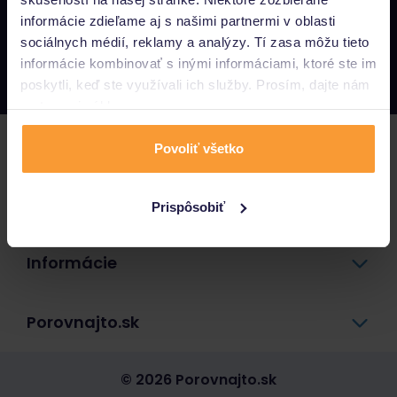
informácie zdieľame aj s našimi partnermi v oblasti
Napíšte nám
sociálnych médií, reklamy a analýzy. Tí zasa môžu tieto
info@porovnajto.sk
informácie kombinovať s inými informáciami, ktoré ste im
Zavolajte nám
0800 400 300
poskytli, keď ste využívali ich služby. Prosím, dajte nám
na to svoj súhlas.
Poistenie
Povoliť všetko
Pôžičky a úvery
Prispôsobiť
Informácie
Porovnajto.sk
© 2026 Porovnajto.sk