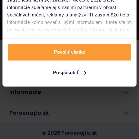
informácie zdieľame aj s našimi partnermi v oblasti
Napíšte nám
sociálnych médií, reklamy a analýzy. Tí zasa môžu tieto
info@porovnajto.sk
informácie kombinovať s inými informáciami, ktoré ste im
Zavolajte nám
0800 400 300
poskytli, keď ste využívali ich služby. Prosím, dajte nám
na to svoj súhlas.
Poistenie
Povoliť všetko
Pôžičky a úvery
Prispôsobiť
Informácie
Porovnajto.sk
© 2026 Porovnajto.sk