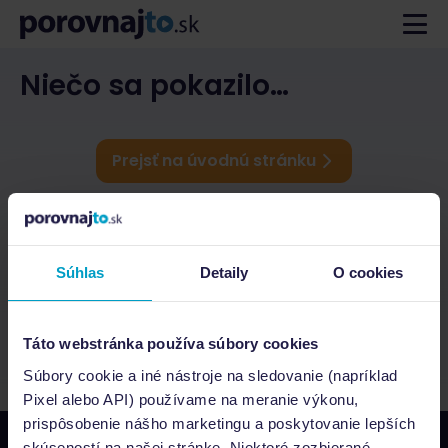
Niečo sa pokazilo…
Prejsť na úvodnú stránku
Súhlas
Detaily
O cookies
Táto webstránka používa súbory cookies
Súbory cookie a iné nástroje na sledovanie (napríklad
Pixel alebo API) používame na meranie výkonu,
prispôsobenie nášho marketingu a poskytovanie lepších
skúseností na našej stránke. Niektoré zozbierané