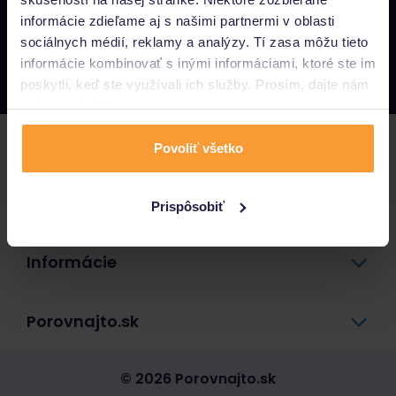
informácie zdieľame aj s našimi partnermi v oblasti
Napíšte nám
sociálnych médií, reklamy a analýzy. Tí zasa môžu tieto
info@porovnajto.sk
informácie kombinovať s inými informáciami, ktoré ste im
Zavolajte nám
0800 400 300
poskytli, keď ste využívali ich služby. Prosím, dajte nám
na to svoj súhlas.
Poistenie
Povoliť všetko
Pôžičky a úvery
Prispôsobiť
Informácie
Porovnajto.sk
© 2026 Porovnajto.sk