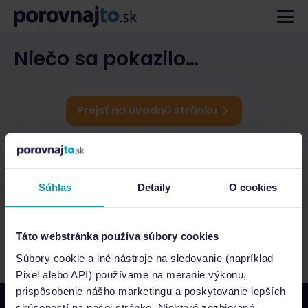
Niečo sa pokazilo…
Prejsť na úvodnú stránku
Súhlas
Detaily
O cookies
Táto webstránka používa súbory cookies
Súbory cookie a iné nástroje na sledovanie (napríklad
Pixel alebo API) používame na meranie výkonu,
prispôsobenie nášho marketingu a poskytovanie lepších
skúseností na našej stránke. Niektoré zozbierané