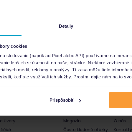
Detaily
bory cookies
 na sledovanie (napríklad Pixel alebo API) používame na merani
nie lepších skúseností na našej stránke. Niektoré zozbierané i
ociálnych médií, reklamy a analýzy. Tí zasa môžu tieto informác
skytli, keď ste využívali ich služby. Prosím, dajte nám na to svo
Prispôsobiť
čky a úvery
Informácie
Poro
 a úvery
Magazín
O nás
žičiek
Často kladené otázky
Kontakty