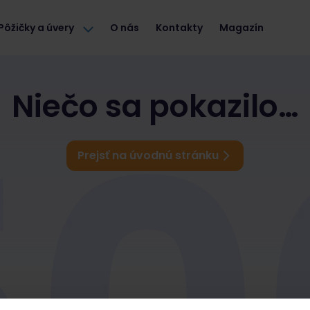
Pôžičky a úvery
O nás
Kontakty
Magazín
Niečo sa pokazilo…
Prejsť na úvodnú stránku