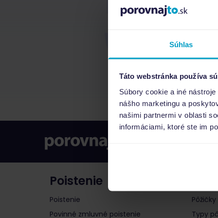
Súhlas
Táto webstránka používa sú
Súbory cookie a iné nástroje
nášho marketingu a poskytova
našimi partnermi v oblasti s
informáciami, ktoré ste im po
Poistenie
Pôži
Poistenie
Pôžičky
Povinné zmluvné poistenie
Typy pô