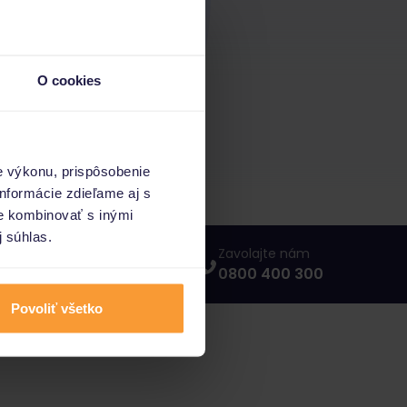
O cookies
e výkonu, prispôsobenie
nformácie zdieľame aj s
ie kombinovať s inými
j súhlas.
Napíšte nám
Zavolajte nám
info@porovnajto.sk
0800 400 300
Povoliť všetko
vnajto.sk