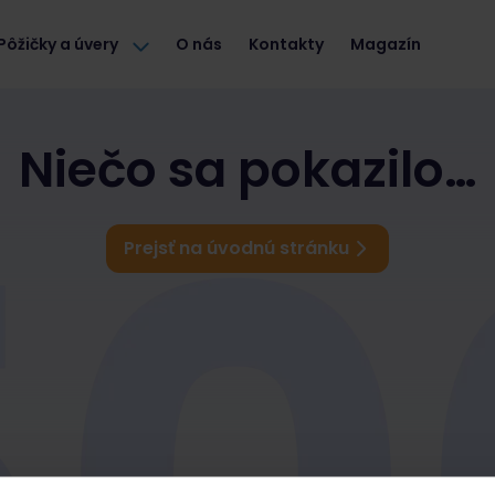
Pôžičky a úvery
O nás
Kontakty
Magazín
Niečo sa pokazilo…
Prejsť na úvodnú stránku