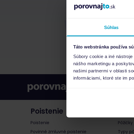
Súhlas
Táto webstránka používa sú
Súbory cookie a iné nástroje
nášho marketingu a poskytova
našimi partnermi v oblasti s
informáciami, ktoré ste im po
Poistenie
Pôži
Poistenie
Pôžičky
Povinné zmluvné poistenie
Typy pô