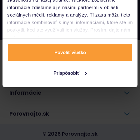
informácie zdieľame aj s našimi partnermi v oblasti
Napíšte nám
sociálnych médií, reklamy a analýzy. Tí zasa môžu tieto
info@porovnajto.sk
informácie kombinovať s inými informáciami, ktoré ste im
Zavolajte nám
0800 400 300
poskytli, keď ste využívali ich služby. Prosím, dajte nám
na to svoj súhlas.
Poistenie
Povoliť všetko
Pôžičky a úvery
Prispôsobiť
Informácie
Porovnajto.sk
© 2026 Porovnajto.sk