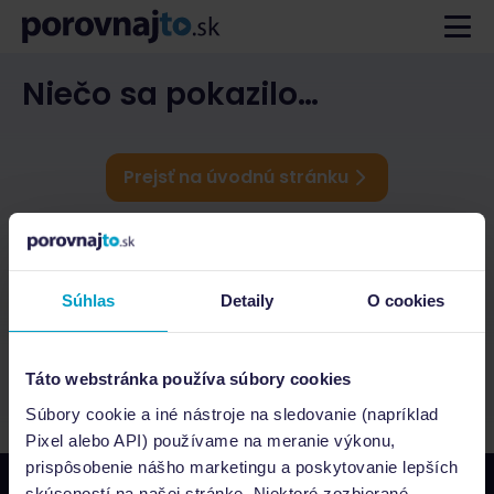
Niečo sa pokazilo…
Prejsť na úvodnú stránku
Súhlas
Detaily
O cookies
Táto webstránka používa súbory cookies
Súbory cookie a iné nástroje na sledovanie (napríklad
Pixel alebo API) používame na meranie výkonu,
prispôsobenie nášho marketingu a poskytovanie lepších
skúseností na našej stránke. Niektoré zozbierané