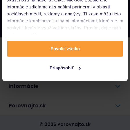
informácie zdieľame aj s našimi partnermi v oblasti
Napíšte nám
sociálnych médií, reklamy a analýzy. Tí zasa môžu tieto
info@porovnajto.sk
informácie kombinovať s inými informáciami, ktoré ste im
Zavolajte nám
0800 400 300
poskytli, keď ste využívali ich služby. Prosím, dajte nám
na to svoj súhlas.
Poistenie
Povoliť všetko
Pôžičky a úvery
Prispôsobiť
Informácie
Porovnajto.sk
© 2026 Porovnajto.sk