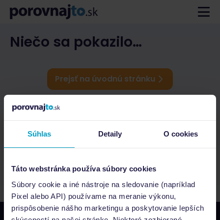
Niečo sa pokazilo…
Prejsť na úvodnú stránku
Súhlas
Detaily
O cookies
Táto webstránka používa súbory cookies
Súbory cookie a iné nástroje na sledovanie (napríklad
Pixel alebo API) používame na meranie výkonu,
prispôsobenie nášho marketingu a poskytovanie lepších
skúseností na našej stránke. Niektoré zozbierané