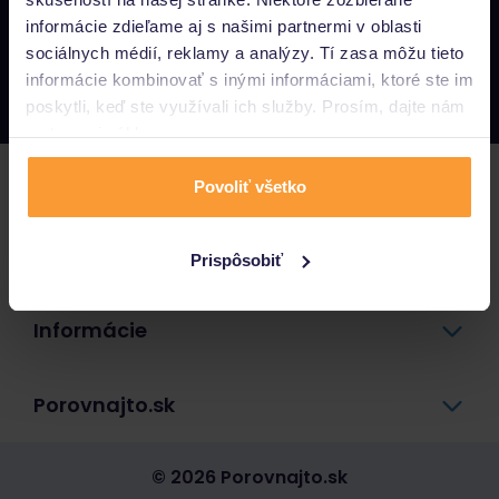
informácie zdieľame aj s našimi partnermi v oblasti
Napíšte nám
sociálnych médií, reklamy a analýzy. Tí zasa môžu tieto
info@porovnajto.sk
informácie kombinovať s inými informáciami, ktoré ste im
Zavolajte nám
0800 400 300
poskytli, keď ste využívali ich služby. Prosím, dajte nám
na to svoj súhlas.
Poistenie
Povoliť všetko
Pôžičky a úvery
Prispôsobiť
Informácie
Porovnajto.sk
© 2026 Porovnajto.sk