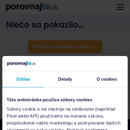
Niečo sa pokazilo…
Prejsť na úvodnú stránku
Súhlas
Detaily
O cookies
Táto webstránka používa súbory cookies
Súbory cookie a iné nástroje na sledovanie (napríklad
Pixel alebo API) používame na meranie výkonu,
prispôsobenie nášho marketingu a poskytovanie lepších
skúseností na našej stránke. Niektoré zozbierané