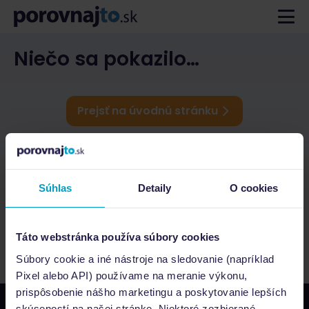
Niečo sa pokazilo…
Prejsť na úvodnú stránku
Súhlas
Detaily
O cookies
Táto webstránka používa súbory cookies
Súbory cookie a iné nástroje na sledovanie (napríklad
Pixel alebo API) používame na meranie výkonu,
prispôsobenie nášho marketingu a poskytovanie lepších
skúseností na našej stránke. Niektoré zozbierané