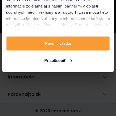
informácie zdieľame aj s našimi partnermi v oblasti
Napíšte nám
sociálnych médií, reklamy a analýzy. Tí zasa môžu tieto
info@porovnajto.sk
informácie kombinovať s inými informáciami, ktoré ste im
Zavolajte nám
0800 400 300
poskytli, keď ste využívali ich služby. Prosím, dajte nám
na to svoj súhlas.
Poistenie
Povoliť všetko
Pôžičky a úvery
Prispôsobiť
Informácie
Porovnajto.sk
© 2026 Porovnajto.sk