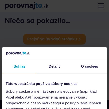
Niečo sa pokazilo…
Prejsť na úvodnú stránku
Súhlas
Detaily
O cookies
Táto webstránka používa súbory cookies
Súbory cookie a iné nástroje na sledovanie (napríklad
Pixel alebo API) používame na meranie výkonu,
prispôsobenie nášho marketingu a poskytovanie lepších
skúseností na našej stránke. Niektoré zozbierané