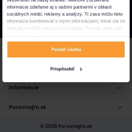
informácie zdieľame aj s našimi partnermi v oblasti
Napíšte nám
sociálnych médií, reklamy a analýzy. Tí zasa môžu tieto
info@porovnajto.sk
informácie kombinovať s inými informáciami, ktoré ste im
Zavolajte nám
0800 400 300
poskytli, keď ste využívali ich služby. Prosím, dajte nám
na to svoj súhlas.
Poistenie
Povoliť všetko
Pôžičky a úvery
Prispôsobiť
Informácie
Porovnajto.sk
© 2026 Porovnajto.sk