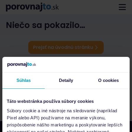
Niečo sa pokazilo…
Prejsť na úvodnú stránku
Súhlas
Detaily
O cookies
Táto webstránka používa súbory cookies
Súbory cookie a iné nástroje na sledovanie (napríklad
Pixel alebo API) používame na meranie výkonu,
prispôsobenie nášho marketingu a poskytovanie lepších
skúseností na našej stránke. Niektoré zozbierané