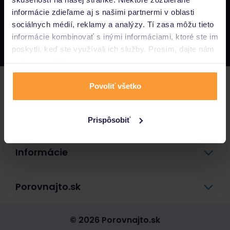
informácie zdieľame aj s našimi partnermi v oblasti
Napíšte nám
sociálnych médií, reklamy a analýzy. Tí zasa môžu tieto
info@porovnajto.sk
informácie kombinovať s inými informáciami, ktoré ste im
Zavolajte nám
0800 400 300
poskytli, keď ste využívali ich služby. Prosím, dajte nám
na to svoj súhlas.
Poistenie
Povoliť všetko
Pôžičky a úvery
Prispôsobiť
Informácie
Porovnajto.sk
© 2026 Porovnajto.sk