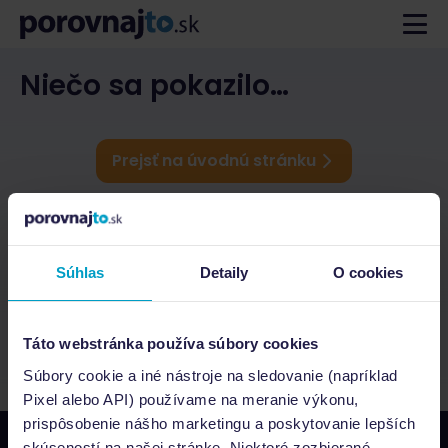
Niečo sa pokazilo…
Prejsť na úvodnú stránku
Súhlas
Detaily
O cookies
Táto webstránka používa súbory cookies
Súbory cookie a iné nástroje na sledovanie (napríklad
Pixel alebo API) používame na meranie výkonu,
prispôsobenie nášho marketingu a poskytovanie lepších
skúseností na našej stránke. Niektoré zozbierané