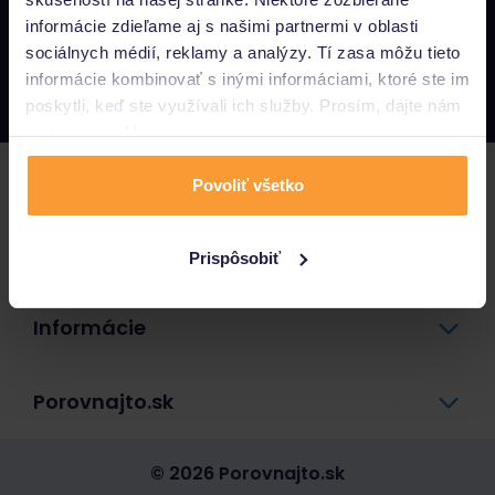
informácie zdieľame aj s našimi partnermi v oblasti
Napíšte nám
sociálnych médií, reklamy a analýzy. Tí zasa môžu tieto
info@porovnajto.sk
informácie kombinovať s inými informáciami, ktoré ste im
Zavolajte nám
0800 400 300
poskytli, keď ste využívali ich služby. Prosím, dajte nám
na to svoj súhlas.
Poistenie
Povoliť všetko
Pôžičky a úvery
Prispôsobiť
Informácie
Porovnajto.sk
© 2026 Porovnajto.sk