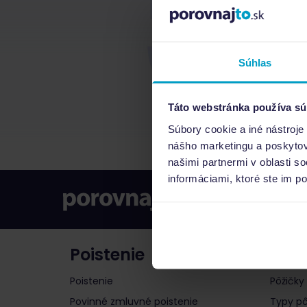
Súhlas
Táto webstránka používa sú
Súbory cookie a iné nástroje
nášho marketingu a poskytova
našimi partnermi v oblasti s
informáciami, ktoré ste im po
Poistenie
Pôži
Poistenie
Pôžičky
Povinné zmluvné poistenie
Typy pô