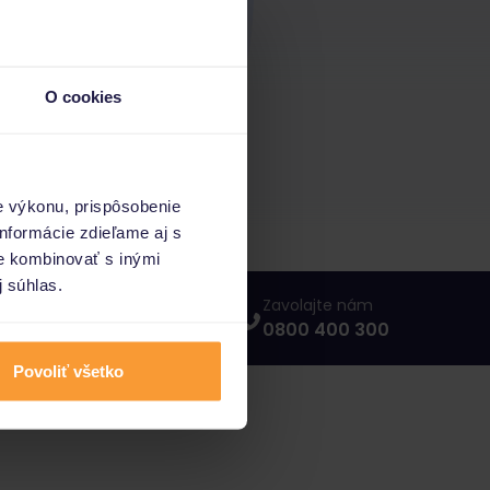
O cookies
e výkonu, prispôsobenie
nformácie zdieľame aj s
ie kombinovať s inými
j súhlas.
Napíšte nám
Zavolajte nám
info@porovnajto.sk
0800 400 300
Povoliť všetko
vnajto.sk