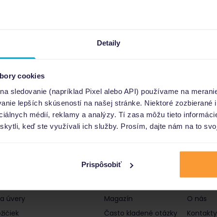
Detaily
bory cookies
 na sledovanie (napríklad Pixel alebo API) používame na merani
nie lepších skúseností na našej stránke. Niektoré zozbierané i
ociálnych médií, reklamy a analýzy. Tí zasa môžu tieto informác
skytli, keď ste využívali ich služby. Prosím, dajte nám na to svo
Prispôsobiť
čky a úvery
Informácie
Poro
 a úvery
Magazín
O nás
žičiek
Často kladené otázky
Kontakty