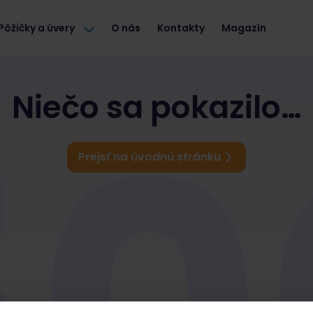
Pôžičky a úvery
O nás
Kontakty
Magazín
Niečo sa pokazilo…
Prejsť na úvodnú stránku