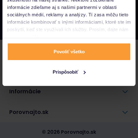
informácie zdieľame aj s našimi partnermi v oblasti
Napíšte nám
sociálnych médií, reklamy a analýzy. Tí zasa môžu tieto
info@porovnajto.sk
informácie kombinovať s inými informáciami, ktoré ste im
Zavolajte nám
0800 400 300
poskytli, keď ste využívali ich služby. Prosím, dajte nám
na to svoj súhlas.
Poistenie
Povoliť všetko
Pôžičky a úvery
Prispôsobiť
Informácie
Porovnajto.sk
© 2026 Porovnajto.sk