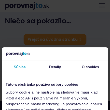
Niečo sa pokazilo…
Prejsť na úvodnú stránku
Súhlas
Detaily
O cookies
Táto webstránka používa súbory cookies
Súbory cookie a iné nástroje na sledovanie (napríklad
Pixel alebo API) používame na meranie výkonu,
prispôsobenie nášho marketingu a poskytovanie lepších
skúseností na našej stránke. Niektoré zozbierané