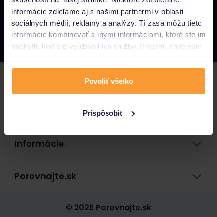
informácie zdieľame aj s našimi partnermi v oblasti
Napíšte nám
sociálnych médií, reklamy a analýzy. Tí zasa môžu tieto
info@porovnajto.sk
informácie kombinovať s inými informáciami, ktoré ste im
Zavolajte nám
0800 400 300
poskytli, keď ste využívali ich služby. Prosím, dajte nám
na to svoj súhlas.
Poistenie
Povoliť všetko
Pôžičky a úvery
Prispôsobiť
Informácie
Porovnajto.sk
© 2026 Porovnajto.sk