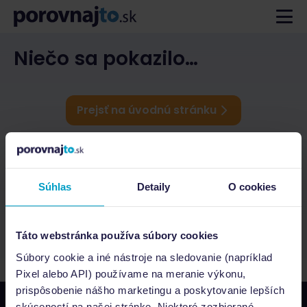
Niečo sa pokazilo…
Prejsť na úvodnú stránku
Súhlas
Detaily
O cookies
Táto webstránka používa súbory cookies
Súbory cookie a iné nástroje na sledovanie (napríklad
Pixel alebo API) používame na meranie výkonu,
prispôsobenie nášho marketingu a poskytovanie lepších
skúseností na našej stránke. Niektoré zozbierané