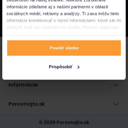
informácie zdieľame aj s našimi partnermi v oblasti
Napíšte nám
sociálnych médií, reklamy a analýzy. Tí zasa môžu tieto
info@porovnajto.sk
informácie kombinovať s inými informáciami, ktoré ste im
Zavolajte nám
0800 400 300
poskytli, keď ste využívali ich služby. Prosím, dajte nám
na to svoj súhlas.
Poistenie
Povoliť všetko
Pôžičky a úvery
Prispôsobiť
Informácie
Porovnajto.sk
© 2026 Porovnajto.sk