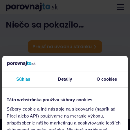
Niečo sa pokazilo…
Prejsť na úvodnú stránku
Súhlas
Detaily
O cookies
Táto webstránka používa súbory cookies
Súbory cookie a iné nástroje na sledovanie (napríklad
Pixel alebo API) používame na meranie výkonu,
prispôsobenie nášho marketingu a poskytovanie lepších
skúseností na našej stránke. Niektoré zozbierané