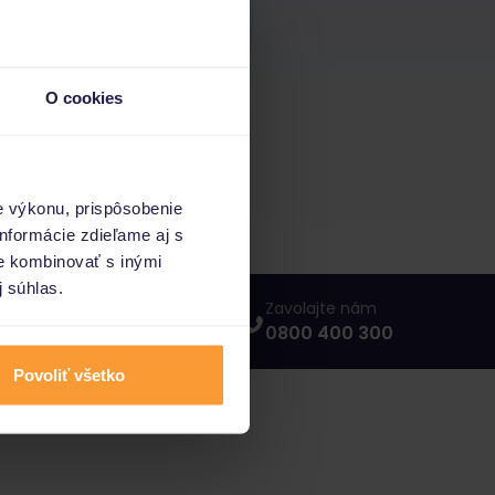
O cookies
e výkonu, prispôsobenie
nformácie zdieľame aj s
ie kombinovať s inými
j súhlas.
Napíšte nám
Zavolajte nám
info@porovnajto.sk
0800 400 300
Povoliť všetko
vnajto.sk