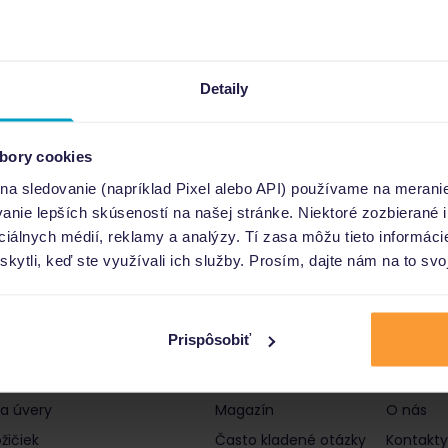
Detaily
bory cookies
 na sledovanie (napríklad Pixel alebo API) používame na merani
nie lepších skúseností na našej stránke. Niektoré zozbierané i
ociálnych médií, reklamy a analýzy. Tí zasa môžu tieto informác
skytli, keď ste využívali ich služby. Prosím, dajte nám na to svo
Prispôsobiť
čky a úvery
Informácie
Poro
 a úvery
Magazín
O nás
žičiek
Často kladené otázky
Kontakty