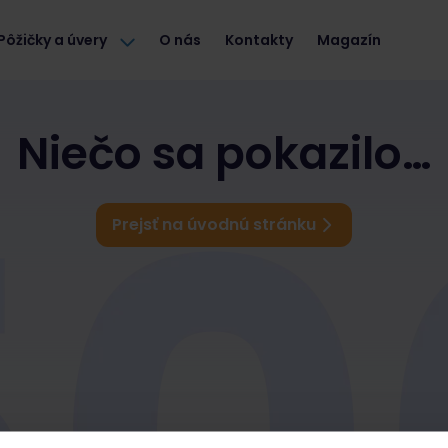
Pôžičky a úvery
O nás
Kontakty
Magazín
Niečo sa pokazilo…
Prejsť na úvodnú stránku