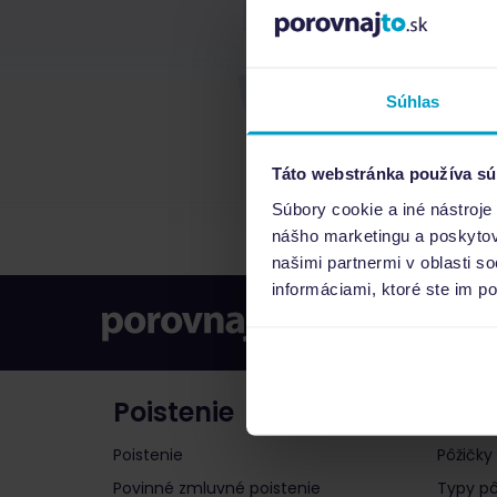
Súhlas
Táto webstránka používa sú
Súbory cookie a iné nástroje
nášho marketingu a poskytova
našimi partnermi v oblasti s
informáciami, ktoré ste im po
Poistenie
Pôži
Poistenie
Pôžičky
Povinné zmluvné poistenie
Typy pô