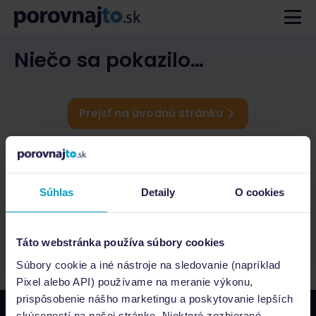
Niečo sa pokazilo…
Prejsť na úvodnú stránku
Súhlas
Detaily
O cookies
Táto webstránka používa súbory cookies
Súbory cookie a iné nástroje na sledovanie (napríklad
Pixel alebo API) používame na meranie výkonu,
prispôsobenie nášho marketingu a poskytovanie lepších
skúseností na našej stránke. Niektoré zozbierané