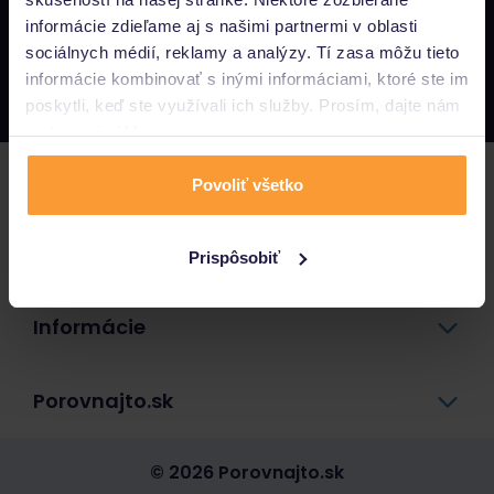
informácie zdieľame aj s našimi partnermi v oblasti
Napíšte nám
sociálnych médií, reklamy a analýzy. Tí zasa môžu tieto
info@porovnajto.sk
informácie kombinovať s inými informáciami, ktoré ste im
Zavolajte nám
0800 400 300
poskytli, keď ste využívali ich služby. Prosím, dajte nám
na to svoj súhlas.
Poistenie
Povoliť všetko
Pôžičky a úvery
Prispôsobiť
Informácie
Porovnajto.sk
© 2026 Porovnajto.sk