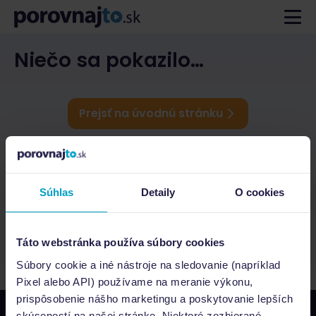
Niečo sa pokazilo…
Prejsť na úvodnú stránku
Súhlas
Detaily
O cookies
Táto webstránka používa súbory cookies
Súbory cookie a iné nástroje na sledovanie (napríklad
Pixel alebo API) používame na meranie výkonu,
prispôsobenie nášho marketingu a poskytovanie lepších
skúseností na našej stránke. Niektoré zozbierané