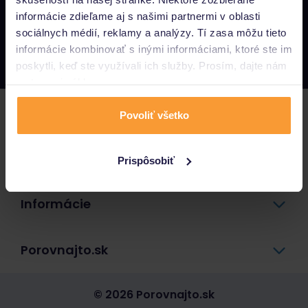
informácie zdieľame aj s našimi partnermi v oblasti
Napíšte nám
sociálnych médií, reklamy a analýzy. Tí zasa môžu tieto
info@porovnajto.sk
informácie kombinovať s inými informáciami, ktoré ste im
Zavolajte nám
0800 400 300
poskytli, keď ste využívali ich služby. Prosím, dajte nám
na to svoj súhlas.
Poistenie
Povoliť všetko
Pôžičky a úvery
Prispôsobiť
Informácie
Porovnajto.sk
© 2026 Porovnajto.sk