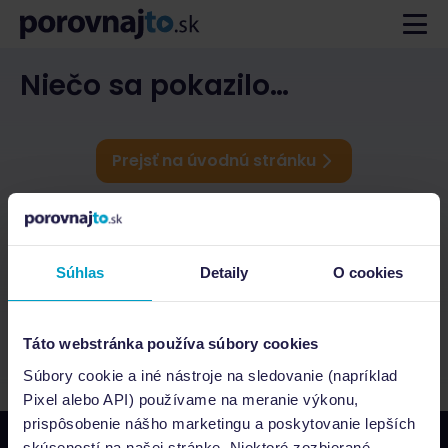
Niečo sa pokazilo…
Prejsť na úvodnú stránku
Súhlas
Detaily
O cookies
Táto webstránka používa súbory cookies
Súbory cookie a iné nástroje na sledovanie (napríklad
Pixel alebo API) používame na meranie výkonu,
prispôsobenie nášho marketingu a poskytovanie lepších
skúseností na našej stránke. Niektoré zozbierané