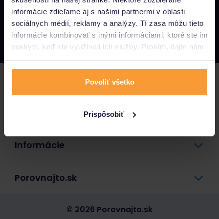
informácie zdieľame aj s našimi partnermi v oblasti
Napíšte nám
sociálnych médií, reklamy a analýzy. Tí zasa môžu tieto
info@porovnajto.sk
informácie kombinovať s inými informáciami, ktoré ste im
Zavolajte nám
0800 400 300
poskytli, keď ste využívali ich služby. Prosím, dajte nám
na to svoj súhlas.
Poistenie
Povoliť všetko
Pôžičky a úvery
Prispôsobiť
Informácie
Porovnajto.sk
© 2026 Porovnajto.sk