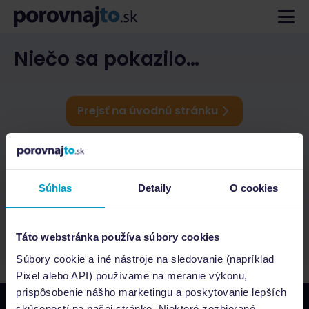
Niečo sa pokazilo…
Prejsť na úvodnú stránku
Súhlas
Detaily
O cookies
Táto webstránka používa súbory cookies
Súbory cookie a iné nástroje na sledovanie (napríklad
Pixel alebo API) používame na meranie výkonu,
prispôsobenie nášho marketingu a poskytovanie lepších
skúseností na našej stránke. Niektoré zozbierané